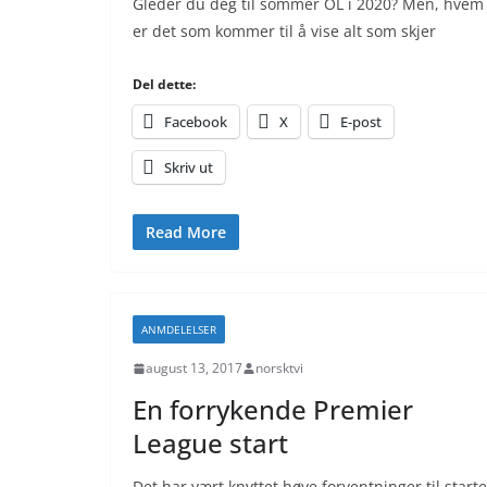
Gleder du deg til sommer OL i 2020? Men, hvem
er det som kommer til å vise alt som skjer
Del dette:
Facebook
X
E-post
Skriv ut
Read More
ANMDELELSER
august 13, 2017
norsktvi
En forrykende Premier
League start
Det har vært knyttet høye forventninger til start