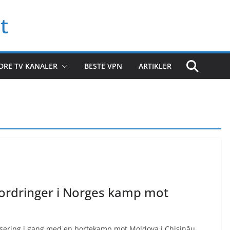
t
DRE TV KANALER
BESTE VPN
ARTIKLER
fordringer i Norges kamp mot
fisering i gang med en bortekamp mot Moldova i Chișinău.