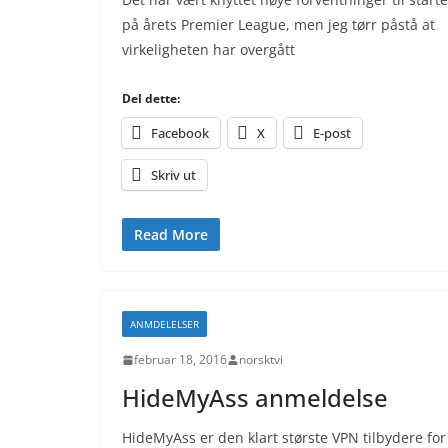
på årets Premier League, men jeg tørr påstå at
virkeligheten har overgått
Del dette:
Facebook
X
E-post
Skriv ut
Read More
ANMDELELSER
februar 18, 2016
norsktvi
HideMyAss anmeldelse
HideMyAss er den klart største VPN tilbydere for