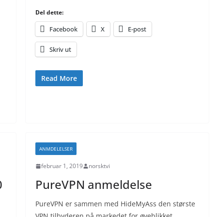
Del dette:
Facebook
X
E-post
Skriv ut
Read More
ANMDELELSER
februar 1, 2019
norsktvi
0
PureVPN anmeldelse
PureVPN er sammen med HideMyAss den største
VPN tilbyderen på markedet for øyeblikket.