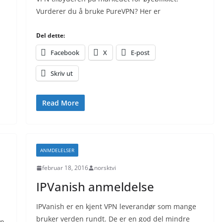
Vurderer du å bruke PureVPN? Her er
Del dette:
Facebook
X
E-post
Skriv ut
Read More
ANMDELELSER
februar 18, 2016
norsktvi
IPVanish anmeldelse
IPVanish er en kjent VPN leverandør som mange
bruker verden rundt. De er en god del mindre
en