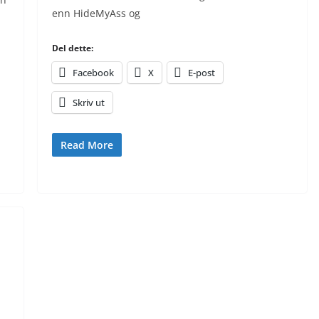
enn HideMyAss og
Del dette:
Facebook
X
E-post
Skriv ut
Read More