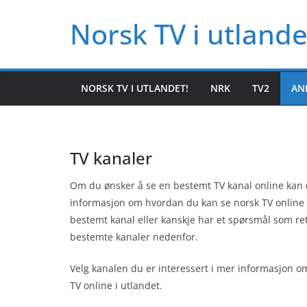
Hopp
Norsk TV i utlande
til
innholdet
NORSK TV I UTLANDET!
NRK
TV2
AN
TV kanaler
Om du ønsker å se en bestemt TV kanal online kan d
informasjon om hvordan du kan se norsk TV online
bestemt kanal eller kanskje har et spørsmål som ret
bestemte kanaler nedenfor.
Velg kanalen du er interessert i mer informasjon om 
TV online i utlandet.