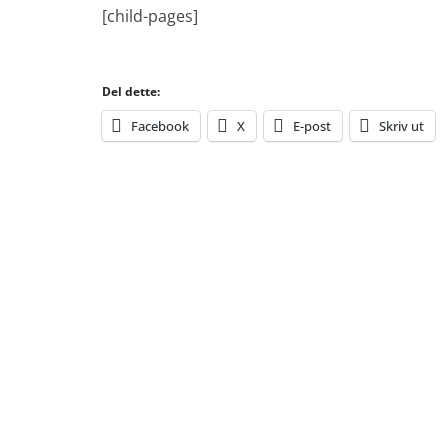
[child-pages]
Del dette:
Facebook
X
E-post
Skriv ut