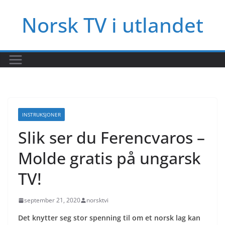
Hopp
Norsk TV i utlandet
til
innholdet
INSTRUKSJONER
Slik ser du Ferencvaros –
Molde gratis på ungarsk
TV!
september 21, 2020
norsktvi
Det knytter seg stor spenning til om et norsk lag kan