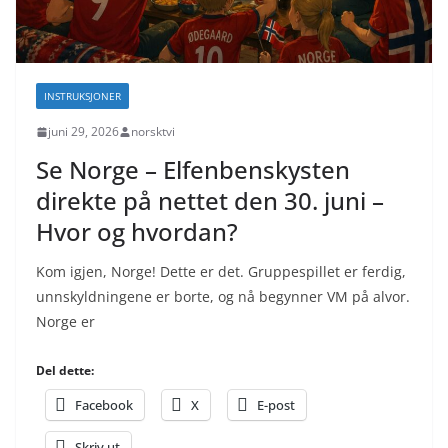
INSTRUKSJONER
juni 29, 2026
norsktvi
Se Norge – Elfenbenskysten
direkte på nettet den 30. juni –
Hvor og hvordan?
Kom igjen, Norge! Dette er det. Gruppespillet er ferdig,
unnskyldningene er borte, og nå begynner VM på alvor.
Norge er
Del dette:
Facebook
X
E-post
Skriv ut