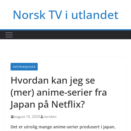
Hopp
Norsk TV i utlandet
til
innholdet
INSTRUKSJONER
Hvordan kan jeg se
(mer) anime-serier fra
Japan på Netflix?
august 10, 2020
norsktvi
Det er utrolig mange anime-serier produsert i Japan,