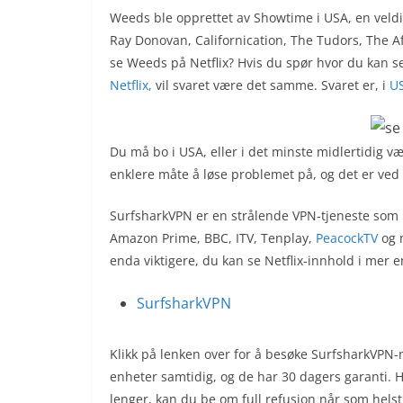
Weeds ble opprettet av Showtime i USA, en veldi
Ray Donovan, Californication, The Tudors, The 
se Weeds på Netflix? Hvis du spør hvor du kan se
Netflix,
vil svaret være det samme. Svaret er, i
U
Du må bo i USA, eller i det minste midlertidig væ
enklere måte å løse problemet på, og det er ved
SurfsharkVPN er en strålende VPN-tjeneste som h
Amazon Prime, BBC, ITV, Tenplay,
PeacockTV
og 
enda viktigere, du kan se Netflix-innhold i mer 
SurfsharkVPN
Klikk på lenken over for å besøke SurfsharkVPN
enheter samtidig, og de har 30 dagers garanti. Hvi
lenger, kan du be om full refusjon når som helst 