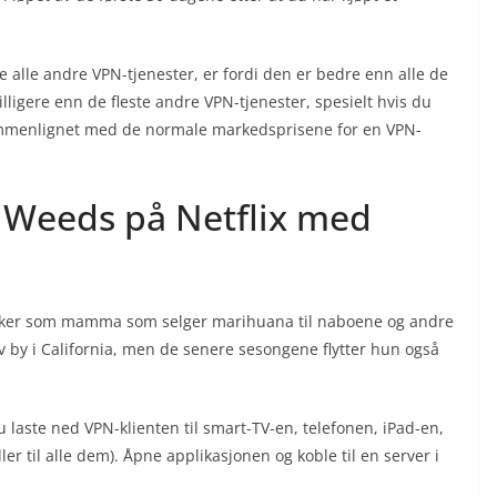
e alle andre VPN-tjenester, er fordi den er bedre enn alle de
billigere enn de fleste andre VPN-tjenester, spesielt hvis du
ammenlignet med de normale markedsprisene for en VPN-
 Weeds på Netflix med
arker som mamma som selger marihuana til naboene og andre
v by i California, men de senere sesongene flytter hun også
aste ned VPN-klienten til smart-TV-en, telefonen, iPad-en,
ler til alle dem). Åpne applikasjonen og koble til en server i