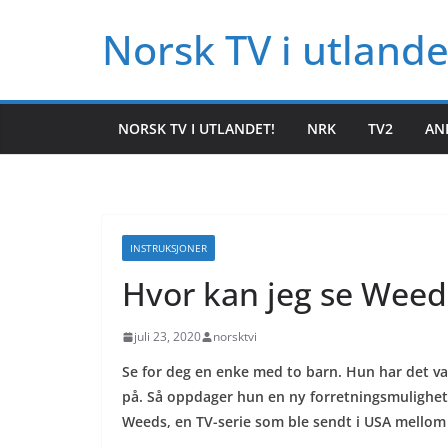
Hopp
Norsk TV i utlande
til
innholdet
NORSK TV I UTLANDET!
NRK
TV2
AN
INSTRUKSJONER
Hvor kan jeg se Weeds
juli 23, 2020
norsktvi
Se for deg en enke med to barn. Hun har det va
på. Så oppdager hun en ny forretningsmulighet.
Weeds, en TV-serie som ble sendt i USA mellom 