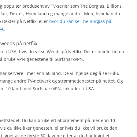
g populær produsent av TV-serier som The Borgias, Billions,
Affair, Dexter, Homeland og mange andre. Men, hvor kan du
 Dexter på Netflix, eller
hvor du kan se The Borgias på
SA
.
re i USA, hvis du vil se Weeds på Netflix. Det er imidlertid en
 å bruke VPN-tjenestene til SurfsharkVPN.
ar servere i mer enn 60 land. De vil hjelpe deg å se Hulu,
mange andre TV-nettverk og strømmetjenester på nettet. Og
enn 10 land med SurfsharkVPN, inkludert i USA.
-nettstedet. Du kan bruke ett abonnement på mer enn 10
s du ikke liker tjenesten, eller hvis du ikke vil bruke den
i løpet av de første 30 dagene etter at du har kjøpt et