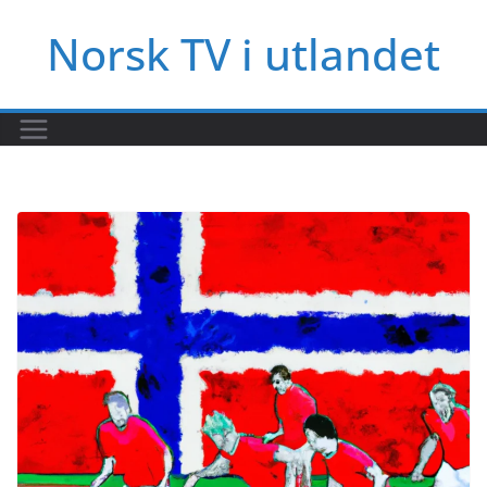
Hopp
Norsk TV i utlandet
til
innholdet