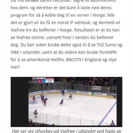
Du må besøke deres nettsider, tegne et abonnement
hos dem, og deretter er det bare å laste ned deres
program for så å koble deg til en server i Norge. Når
det er gjort vil du få en norsk IP adresse, og dermed vil
Viafree tro du befinner i Norge. Resultatet er at du kan
se Viafree online, uansett hvor i verden du befinner
deg. Du kan siden bruke dette også til å se TV2 Sumo og
NRK i utlandet, samt at du videre kan bruke PureVPN
for å se amerikansk Netflix, BBC/ITV i England og mye
mer!
Her ser jeg ishockey på Viafree i utlandet ved hjelp av