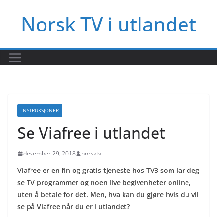
Hopp
Norsk TV i utlandet
til
innholdet
INSTRUKSJONER
Se Viafree i utlandet
desember 29, 2018
norsktvi
Viafree er en fin og gratis tjeneste hos TV3 som lar deg
se TV programmer og noen live begivenheter online,
uten å betale for det. Men, hva kan du gjøre hvis du vil
se på Viafree når du er i utlandet?