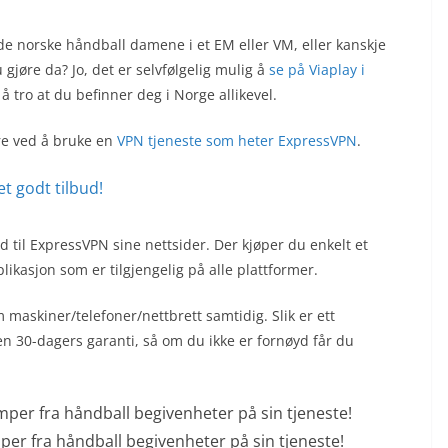
de norske håndball damene i et EM eller VM, eller kanskje
gjøre da? Jo, det er selvfølgelig mulig å
se på Viaplay i
 å tro at du befinner deg i Norge allikevel.
re ved å bruke en
VPN tjeneste som heter ExpressVPN
.
t godt tilbud!
d til ExpressVPN sine nettsider. Der kjøper du enkelt et
kasjon som er tilgjengelig på alle plattformer.
askiner/telefoner/nettbrett samtidig. Slik er ett
n 30-dagers garanti, så om du ikke er fornøyd får du
per fra håndball begivenheter på sin tjeneste!