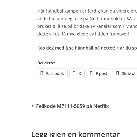
Når håndballkampen er ferdig kan du videre br
at de hjelper deg å se på Netflix innhold i USA,
brukes til å se på britiske TV kanaler som ITV an
dette vil du få mye glede av i tiden framover!
Kos deg med å se håndball på nettet! Har du spø
Del dette:
Facebook
X
E-post
Skriv ut
Feilkode M7111-5059 på Netflix
Legg igjen en kommentar