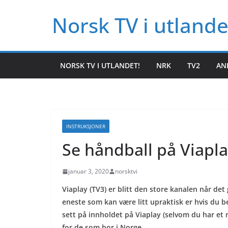
Hopp
Norsk TV i utlande
til
innholdet
NORSK TV I UTLANDET!
NRK
TV2
AN
INSTRUKSJONER
Se håndball på Viapla
januar 3, 2020
norsktvi
Viaplay (TV3) er blitt den store kanalen når det
eneste som kan være litt upraktisk er hvis du b
sett på innholdet på Viaplay (selvom du har et m
for de som bor i Norge.