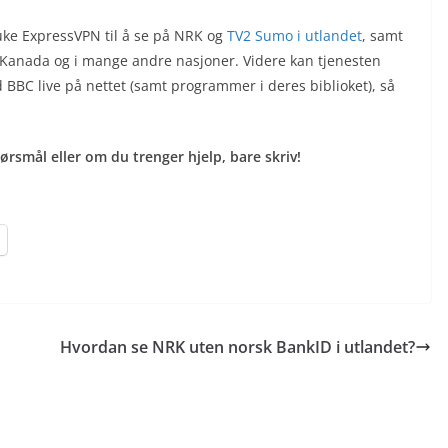
uke ExpressVPN til å se på NRK og
TV2 Sumo i utlandet
, samt
 i Kanada og i mange andre nasjoner. Videre kan tjenesten
d BBC live på nettet (samt programmer i deres biblioket), så
rsmål eller om du trenger hjelp, bare skriv!
Hvordan se NRK uten norsk BankID i utlandet?