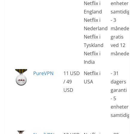
Netflix i
enheter
England
samtidig
Netflix i
- 3
Nederland
måneder
Netflix i
gratis
Tyskland
ved 12
Netflix i
måneder
India
PureVPN
11 USD
Netflix i
- 31
/ 49
USA
dagers
USD
garanti
- 5
enheter
samtidig