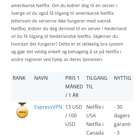
amerikansk Netflix. Om du kobler deg til en server i
Sverge vil du også få tilgang til amerikansk Netflix
(ettersom de serverne ikke fungerer med svensk
Netflix). Kobler du deg derimot til en server i Nederland
vil du få tilgang til Nederlandsk Netflix. Skjønner du
hvordan det fungerer? Dette er et skikkelig bra system
og gjør det veldig enkelt og behagelig å se på Netflix i
andre regioner ved hjelp av deres tjenesten.
RANK
NAVN
PRIS 1
TILGANG
NYTTIG
MÅNED
TIL
/ 1 ÅR
ExpressVPN
13 USD
Netflix i
- 30
/ 100
USA
dagers
USD
Netflix i
garanti
Canada
- 3