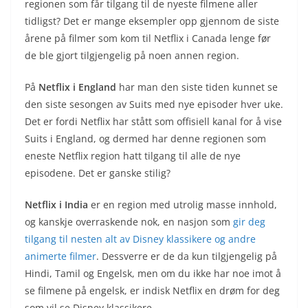
regionen som får tilgang til de nyeste filmene aller
tidligst? Det er mange eksempler opp gjennom de siste
årene på filmer som kom til Netflix i Canada lenge før
de ble gjort tilgjengelig på noen annen region.
På
Netflix i England
har man den siste tiden kunnet se
den siste sesongen av Suits med nye episoder hver uke.
Det er fordi Netflix har stått som offisiell kanal for å vise
Suits i England, og dermed har denne regionen som
eneste Netflix region hatt tilgang til alle de nye
episodene. Det er ganske stilig?
Netflix i India
er en region med utrolig masse innhold,
og kanskje overraskende nok, en nasjon som
gir deg
tilgang til nesten alt av Disney klassikere og andre
animerte filmer
. Dessverre er de da kun tilgjengelig på
Hindi, Tamil og Engelsk, men om du ikke har noe imot å
se filmene på engelsk, er indisk Netflix en drøm for deg
som vil se Disney klassikere.