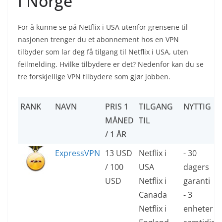
i Norge
For å kunne se på Netflix i USA utenfor grensene til
nasjonen trenger du et abonnement hos en VPN
tilbyder som lar deg få tilgang til Netflix i USA, uten
feilmelding. Hvilke tilbydere er det? Nedenfor kan du se
tre forskjellige VPN tilbydere som gjør jobben.
RANK
NAVN
PRIS 1
TILGANG
NYTTIG
MÅNED
TIL
/ 1 ÅR
ExpressVPN
13 USD
Netflix i
- 30
/ 100
USA
dagers
USD
Netflix i
garanti
Canada
- 3
Netflix i
enheter