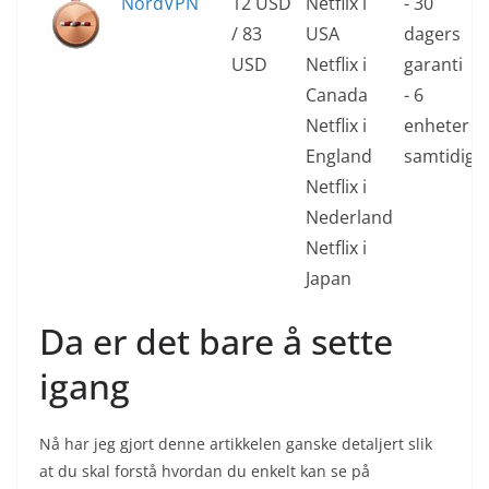
NordVPN
12 USD
Netflix i
- 30
/ 83
USA
dagers
USD
Netflix i
garanti
Canada
- 6
Netflix i
enheter
England
samtidig
Netflix i
Nederland
Netflix i
Japan
Da er det bare å sette
igang
Nå har jeg gjort denne artikkelen ganske detaljert slik
at du skal forstå hvordan du enkelt kan se på