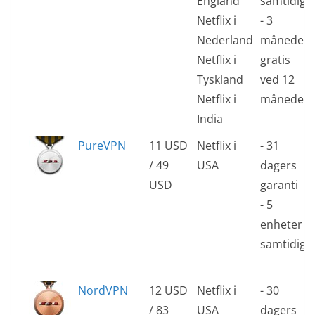
England
samtidig
Netflix i
- 3
Nederland
måneder
Netflix i
gratis
Tyskland
ved 12
Netflix i
måneder
India
PureVPN
11 USD
Netflix i
- 31
/ 49
USA
dagers
USD
garanti
- 5
enheter
samtidig
NordVPN
12 USD
Netflix i
- 30
/ 83
USA
dagers