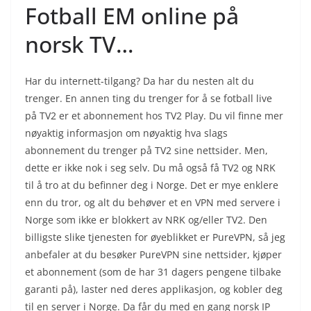
Fotball EM online på
norsk TV…
Har du internett-tilgang? Da har du nesten alt du
trenger. En annen ting du trenger for å se fotball live
på TV2 er et abonnement hos TV2 Play. Du vil finne mer
nøyaktig informasjon om nøyaktig hva slags
abonnement du trenger på TV2 sine nettsider. Men,
dette er ikke nok i seg selv. Du må også få TV2 og NRK
til å tro at du befinner deg i Norge. Det er mye enklere
enn du tror, og alt du behøver et en VPN med servere i
Norge som ikke er blokkert av NRK og/eller TV2. Den
billigste slike tjenesten for øyeblikket er PureVPN, så jeg
anbefaler at du besøker PureVPN sine nettsider, kjøper
et abonnement (som de har 31 dagers pengene tilbake
garanti på), laster ned deres applikasjon, og kobler deg
til en server i Norge. Da får du med en gang norsk IP