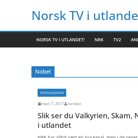
Hopp
Norsk TV i utlande
til
innholdet
NORSK TV I UTLANDET!
NRK
TV2
AN
Nobel
INSTRUKSJONER
mars 7, 2017
norsktvi
Slik ser du Valkyrien, Skam,
i utlandet
NRK har alltid vært en bra kanal, men i de sene