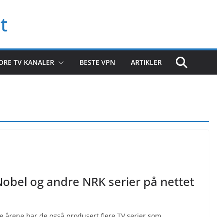
t
DRE TV KANALER
BESTE VPN
ARTIKLER
 Nobel og andre NRK serier på nettet
re årene har de også produsert flere TV serier som