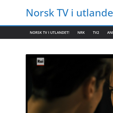
Hopp
Norsk TV i utlande
til
innholdet
NORSK TV I UTLANDET!
NRK
TV2
AN