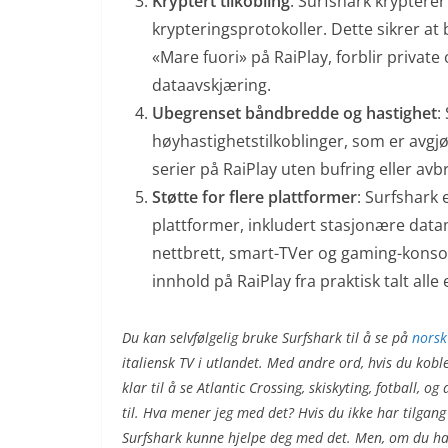
Kryptert tilkobling
: Surfshark krypterer
krypteringsprotokoller. Dette sikrer at 
«Mare fuori» på RaiPlay, forblir private
dataavskjæring.
Ubegrenset båndbredde og hastighet
:
høyhastighetstilkoblinger, som er avg
serier på RaiPlay uten bufring eller avb
Støtte for flere plattformer
: Surfshark
plattformer, inkludert stasjonære dat
nettbrett, smart-TVer og gaming-konsol
innhold på RaiPlay fra praktisk talt all
Du kan selvfølgelig bruke Surfshark til å se på
norsk
italiensk TV i utlandet. Med andre ord, hvis du kobl
klar til å se Atlantic Crossing, skiskyting, fotball, 
til. Hva mener jeg med det? Hvis du ikke har tilgang
Surfshark kunne hjelpe deg med det. Men, om du ha