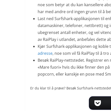
noe som betyr at du kan kansellere abo
har med andre ord ingen grunn til å b
Last ned Surfshark-applikasjonen til e
datamaskiner, telefoner, nettbrett) og
ubegrenset antall enheter, og vel vite
av RaiPlay i utlandet, anbefales dette a
Kjør Surfshark-applikasjonen og koble til
adresse
, noe som vil få RaiPlay til å tro a
Besøk RaiPlay-nettstedet. Registrer en n
«Mare fuori» hvis du ikke finner den på 
popcorn, eller kanskje en pose med Sma
Er du klar til å prøve? Besøk Surfshark-nettstede