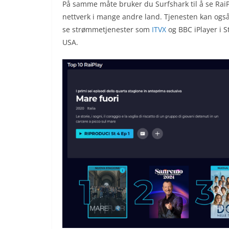
På samme måte bruker du Surfshark til å se RaiPla
nettverk i mange andre land. Tjenesten kan også br
se strømmetjenester som
ITVX
og BBC iPlayer i 
USA.