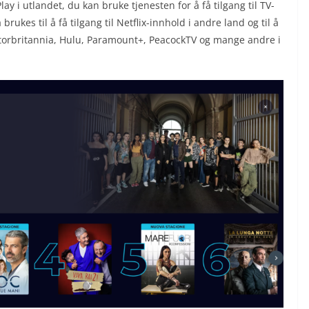
y i utlandet, du kan bruke tjenesten for å få tilgang til TV-
ukes til å få tilgang til Netflix-innhold i andre land og til å
Storbritannia, Hulu, Paramount+, PeacockTV og mange andre i