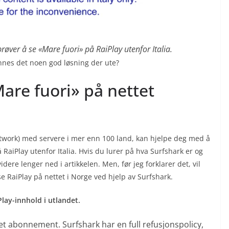
røver å se «Mare fuori» på RaiPlay utenfor Italia.
Finnes det noen god løsning der ute?
are fuori» på nettet
etwork) med servere i mer enn 100 land, kan hjelpe deg med å
RaiPlay utenfor Italia. Hvis du lurer på hva Surfshark er og
dere lenger ned i artikkelen. Men, før jeg forklarer det, vil
e RaiPlay på nettet i Norge ved hjelp av Surfshark.
Play-innhold i utlandet.
et abonnement. Surfshark har en full refusjonspolicy,