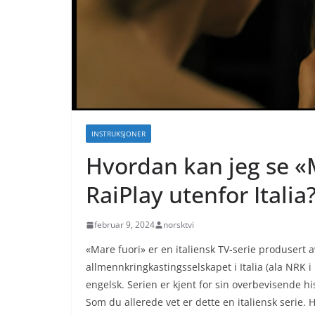
INSTRUKSJONER
Hvordan kan jeg se «
RaiPlay utenfor Italia
februar 9, 2024
norsktvi
«Mare fuori» er en italiensk TV-serie produsert a
allmennkringkastingsselskapet i Italia (ala NRK i
engelsk. Serien er kjent for sin overbevisende his
Som du allerede vet er dette en italiensk serie.