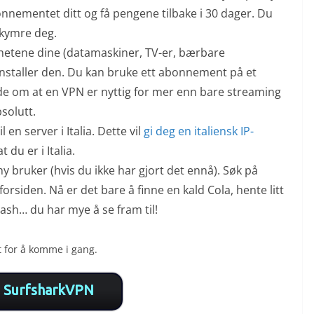
nnementet ditt og få pengene tilbake i 30 dager. Du
ekymre deg.
nhetene dine (datamaskiner, TV-er, bærbare
 installer den. Du kan bruke ett abonnement på et
nde om at en VPN er nyttig for mer enn bare streaming
bsolutt.
 en server i Italia. Dette vil
gi deg en italiensk IP-
t du er i Italia.
y bruker (hvis du ikke har gjort det ennå). Søk på
forsiden. Nå er det bare å finne en kald Cola, hente litt
sh… du har mye å se fram til!
t for å komme i gang.
SurfsharkVPN