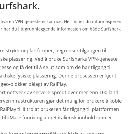
urfshark.
og hva en VPN tjeneste er for noe. Her finner du informasjonen
 Her har du litt grunnleggende informasjon om både Surfshark
re strømmeplattformer, begrenser tilgangen til
ske plassering. Ved å bruke Surfsharks VPN-tjeneste
esse og få det til å se ut som om de har tilgang til
 faktiske fysiske plassering. Denne prosessen er kjent
eo-blokker pålagt av RaiPlay.
tort nettverk av servere spredt over mer enn 100 land
verinfrastrukturen gjør det mulig for brukere å koble
 RaiPlay til å tro at brukeren får tilgang til plattformen
g til «Mare fuori» og annet italiensk innhold som er