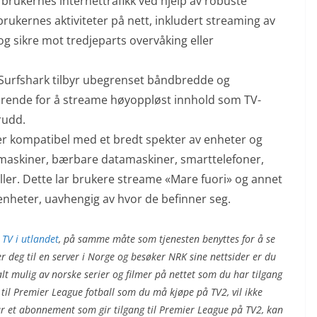
 brukernes internettrafikk ved hjelp av robuste
brukernes aktiviteter på nett, inkludert streaming av
 og sikre mot tredjeparts overvåking eller
 Surfshark tilbyr ubegrenset båndbredde og
jørende for å streame høyoppløst innhold som TV-
rudd.
 er kompatibel med et bredt spekter av enheter og
amaskiner, bærbare datamaskiner, smarttelefoner,
ler. Dette lar brukere streame «Mare fuori» og annet
e enheter, uavhengig av hvor de befinner seg.
 TV i utlandet
, på samme måte som tjenesten benyttes for å se
er deg til en server i Norge og besøker NRK sine nettsider er du
og alt mulig av norske serier og filmer på nettet som du har tilgang
 til Premier League fotball som du må kjøpe på TV2, vil ikke
r et abonnement som gir tilgang til Premier League på TV2, kan