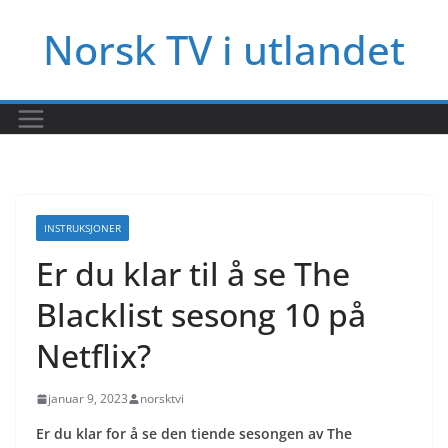
Hopp
Norsk TV i utlandet
til
innholdet
INSTRUKSJONER
Er du klar til å se The
Blacklist sesong 10 på
Netflix?
januar 9, 2023
norsktvi
Er du klar for å se den tiende sesongen av The