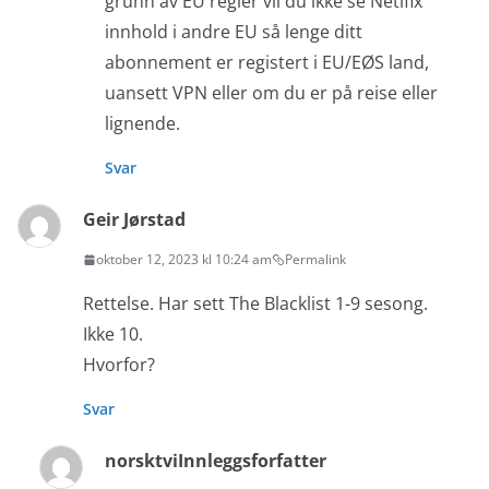
grunn av EU regler vil du ikke se Netlfix
innhold i andre EU så lenge ditt
abonnement er registert i EU/EØS land,
uansett VPN eller om du er på reise eller
lignende.
Svar
Geir Jørstad
oktober 12, 2023 kl 10:24 am
Permalink
Rettelse. Har sett The Blacklist 1-9 sesong.
Ikke 10.
Hvorfor?
Svar
norsktvi
Innleggsforfatter