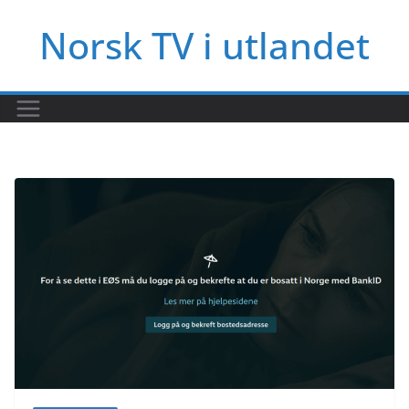
Hopp
Norsk TV i utlandet
til
innholdet