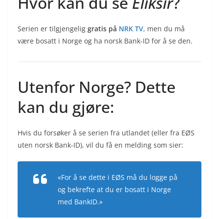
Hvor kan du se
Eliksir
?
Serien er tilgjengelig
gratis på
NRK TV
, men du må
være bosatt i Norge og ha norsk Bank-ID for å se den.
Utenfor Norge? Dette
kan du gjøre:
Hvis du forsøker å se serien fra utlandet (eller fra EØS
uten norsk Bank-ID), vil du få en melding som sier:
«For å se dette i EØS må du logge på
og bekrefte at du er bosatt i Norge
med BankID.»