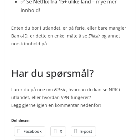
✅ Se
Netflix fra 15+ ulike land
– mye mer
innhold!
Enten du bor i utlandet, er på ferie, eller bare mangler
Bank-ID, er dette en enkel måte å se
Eliksir
og annet
norsk innhold på.
Har du spørsmål?
Lurer du på noe om
Eliksir
, hvordan du kan se NRK i
utlandet, eller hvordan VPN fungerer?
Legg gjerne igjen en kommentar nedenfor!
Del dette:
Facebook
X
E-post