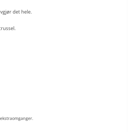
gjør det hele.
russel.
je ekstraomganger.