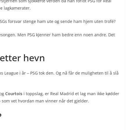
rstjernen som sjokkerte verden da han forlot PSG for Real
ere lagkamerater.
 PSGs forsvar stenge ham ute og sende ham hjem uten trofé?
sesongen. Men PSG kjenner ham bedre enn noen andre. Det
 etter hevn
 League i år – PSG tok den. Og nå får de muligheten til å slå
.
 og
Courtois
i toppslag, er Real Madrid et lag man ikke kødder
pp som vet hvordan man vinner når det gjelder.
?