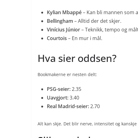
Kylian Mbappé
– Kan bli mannen som av
Bellingham
– Alltid der det skjer.
Vinícius Júnior
– Teknikk, tempo og målt
Courtois
– En mur i mål.
Hva sier oddsen?
Bookmakerne er nesten delt:
PSG-seier:
2.35
Uavgjort:
3.40
Real Madrid-seier:
2.70
Alt kan skje. Det blir nerve, intensitet og kansk