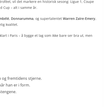
troféet, vil det markere en historisk sesong: Ligue 1, Coupe
d Cup – alt i samme år.
mbélé
,
Donnarumma
, og supertalentet
Warren Zaïre-Emery
,
ig kvalitet.
klart i Paris – å bygge et lag som ikke bare ser bra ut, men
 og fremtidens stjerne.
år han er i form.
stengene.