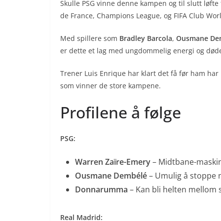
Skulle PSG vinne denne kampen og til slutt løfte 
de France, Champions League, og FIFA Club Worl
Med spillere som
Bradley Barcola
,
Ousmane De
er dette et lag med ungdommelig energi og dødel
Trener Luis Enrique har klart det få før ham har 
som vinner de store kampene.
Profilene å følge
PSG:
Warren Zaïre-Emery
– Midtbane-maskin
Ousmane Dembélé
– Umulig å stoppe n
Donnarumma
– Kan bli helten mellom 
Real Madrid: