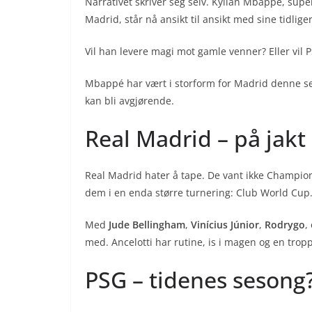
Narrativet skriver seg selv. Kylian Mbappé, supe
Madrid, står nå ansikt til ansikt med sine tidlig
Vil han levere magi mot gamle venner? Eller vil
Mbappé har vært i storform for Madrid denne 
kan bli avgjørende.
Real Madrid – på jakt
Real Madrid hater å tape. De vant ikke Champions
dem i en enda større turnering: Club World Cup
Med
Jude Bellingham
,
Vinícius Júnior
,
Rodrygo
,
med. Ancelotti har rutine, is i magen og en tro
PSG – tidenes sesong