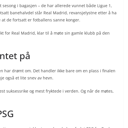
sesong i bagasjen – de har allerede vunnet både Ligue 1,
att banehalvdel står Real Madrid, revansjelystne etter å ha
 at de fortsatt er fotballens sanne konger.
akt for Real Madrid, klar til å møte sin gamle klubb på den
ntet på
n har drømt om. Det handler ikke bare om en plass i finalen
je også et lite snev av hevn.
est suksessrike og mest fryktede i verden. Og når de møtes,
PSG