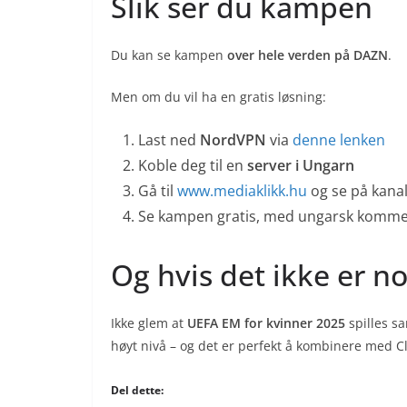
Slik ser du kampen
Du kan se kampen
over hele verden på DAZN
.
Men om du vil ha en gratis løsning:
Last ned
NordVPN
via
denne lenken
Koble deg til en
server i Ungarn
Gå til
www.mediaklikk.hu
og se på kana
Se kampen gratis, med ungarsk komme
Og hvis det ikke er no
Ikke glem at
UEFA EM for kvinner 2025
spilles s
høyt nivå – og det er perfekt å kombinere med 
Del dette: