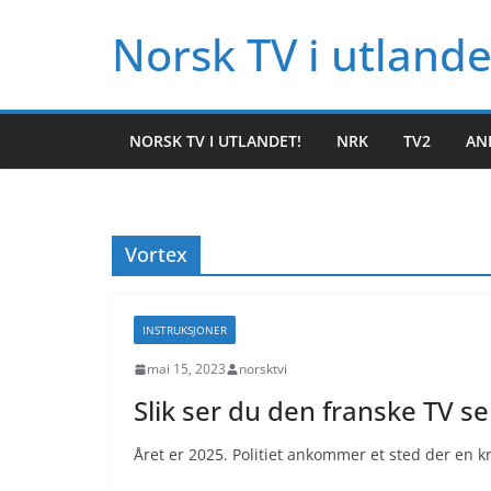
Hopp
Norsk TV i utlande
til
innholdet
NORSK TV I UTLANDET!
NRK
TV2
AN
Vortex
INSTRUKSJONER
mai 15, 2023
norsktvi
Slik ser du den franske TV se
Året er 2025. Politiet ankommer et sted der en k