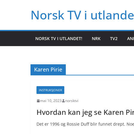
Hopp
Norsk TV i utlande
til
innholdet
NORSK TV I UTLANDET!
NRK
TV2
AN
Karen Pirie
INSTRUKSJONER
mai 10, 2023
norsktvi
Hvordan kan jeg se Karen Pir
Det er 1996 og Rossie Duff blir funnet drept. Noe