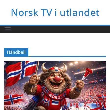
Hopp
Norsk TV i utlandet
til
innholdet
Håndball