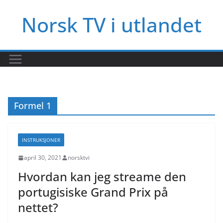
Hopp
Norsk TV i utlandet
til
innholdet
Formel 1
INSTRUKSJONER
april 30, 2021
norsktvi
Hvordan kan jeg streame den
portugisiske Grand Prix på
nettet?