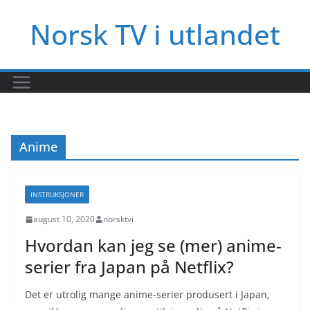
Hopp
Norsk TV i utlandet
til
innholdet
Anime
INSTRUKSJONER
august 10, 2020
norsktvi
Hvordan kan jeg se (mer) anime-
serier fra Japan på Netflix?
Det er utrolig mange anime-serier produsert i Japan,