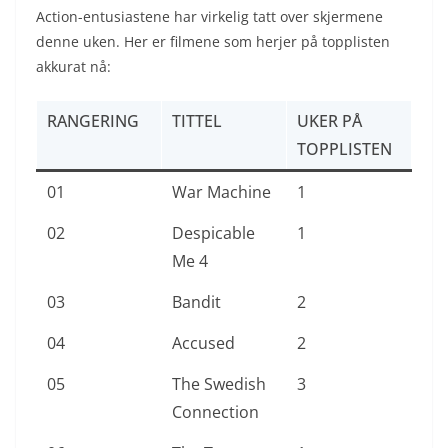
Action-entusiastene har virkelig tatt over skjermene
denne uken. Her er filmene som herjer på topplisten
akkurat nå:
RANGERING
TITTEL
UKER PÅ
TOPPLISTEN
01
War Machine
1
02
Despicable
1
Me 4
03
Bandit
2
04
Accused
2
05
The Swedish
3
Connection