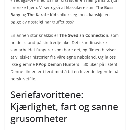
«fredagskos» med barna fortsatt er en hellig institusjon
i norske hjem. Vi ser også at klassikere som
The Boss
Baby
og
The Karate Kid
sniker seg inn – kanskje en
bølge av nostalgi har truffet oss?
En annen stor snakkis er
The Swedish Connection
, som
holder stand på sin tredje uke. Det skandinaviske
samarbeidet fungerer som bare det, og filmen beviser
at vi elsker historier fra våre egne naboland. Og la oss
ikke glemme
KPop Demon Hunters
– 30 uker på listen!
Denne filmen er i ferd med å bli en levende legende på
norsk Netflix.
Seriefavorittene:
Kjærlighet, fart og sanne
grusomheter