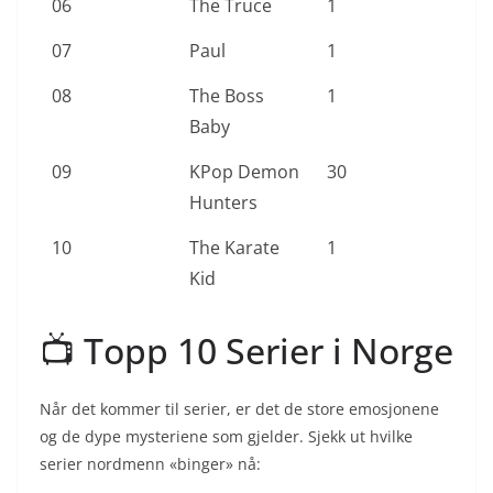
06
The Truce
1
07
Paul
1
08
The Boss
1
Baby
09
KPop Demon
30
Hunters
10
The Karate
1
Kid
📺 Topp 10 Serier i Norge
Når det kommer til serier, er det de store emosjonene
og de dype mysteriene som gjelder. Sjekk ut hvilke
serier nordmenn «binger» nå: