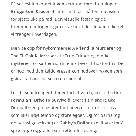
På seriesiden er det ingen som kan røre dronningen:
Bridgerton: Season 4
sitter limt fast på førsteplassen
for sjette uke på rad. Den visuelle festen og de
brennhete intrigene gir oss akkurat det dopamin-kicket
vi trenger i hverdagen.
Men se opp for nykommerne!
A Friend, a Murderer
og
The TikTok Killer
viser at «True Crime» og mørke
mysterier fortsatt er nordmenns favoritt-tidsfordriv. Det
er noe med den kalde grøssingen nedover ryggen som
gjør at vi bare må se én episode til.
For de som trenger litt mer fart i hverdagen, fortsetter
Formula 1: Drive to Survive
å levere i sin andre uke.
Dramatikken på og utenfor banen er perfekt for oss
som liker høyt tempo og store egoer. Og for barna (og
de barnslige voksne) er
Gabby’s Dollhouse
tilbake for å
spre farge og glede i sin trettende sesong.