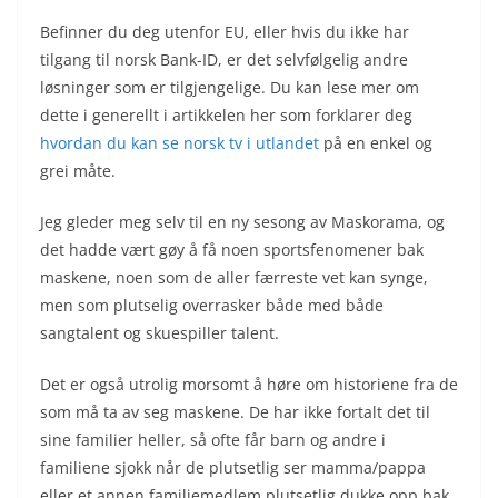
Befinner du deg utenfor EU, eller hvis du ikke har
tilgang til norsk Bank-ID, er det selvfølgelig andre
løsninger som er tilgjengelige. Du kan lese mer om
dette i generellt i artikkelen her som forklarer deg
hvordan du kan se norsk tv i utlandet
på en enkel og
grei måte.
Jeg gleder meg selv til en ny sesong av Maskorama, og
det hadde vært gøy å få noen sportsfenomener bak
maskene, noen som de aller færreste vet kan synge,
men som plutselig overrasker både med både
sangtalent og skuespiller talent.
Det er også utrolig morsomt å høre om historiene fra de
som må ta av seg maskene. De har ikke fortalt det til
sine familier heller, så ofte får barn og andre i
familiene sjokk når de plutsetlig ser mamma/pappa
eller et annen familiemedlem plutsetlig dukke opp bak