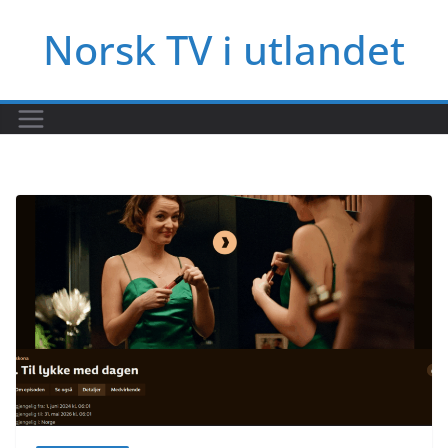
Hopp
Norsk TV i utlandet
til
innholdet