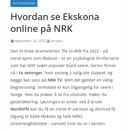
INSTRUKSJONER
Hvordan se Ekskona
online på NRK
september 16, 2025
norsktvi
Den britiske dramaserien
The Ex-Wife
fra 2022 – på
norsk kjent som
Ekskona
– er en psykologisk thrillerserie
som har blitt svært populær blant seere. Serien finnes
nå i
to sesonger
, hvor sesong 2 nylig ble sluppet, og
begge kan sees på
NRK TV
. Men det gjelder en viktig
begrensning: innholdet er kun tilgjengelig for seere i
Norge. Hvis du prøver å se fra utlandet, møter du
geoblokkering. Løsningen er enkel: ved å bruke
NordVPN
kan du få en norsk IP-adresse og dermed få
tilgang til både
Ekskona
og hele NRKs
streamingbibliotek – uansett hvor du er i verden.