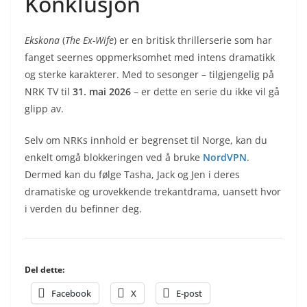
Konklusjon
Ekskona
(
The Ex-Wife
) er en britisk thrillerserie som har
fanget seernes oppmerksomhet med intens dramatikk
og sterke karakterer. Med to sesonger – tilgjengelig på
NRK TV til
31. mai 2026
– er dette en serie du ikke vil gå
glipp av.
Selv om NRKs innhold er begrenset til Norge, kan du
enkelt omgå blokkeringen ved å bruke
NordVPN
.
Dermed kan du følge Tasha, Jack og Jen i deres
dramatiske og urovekkende trekantdrama, uansett hvor
i verden du befinner deg.
Del dette:
Facebook
X
E-post