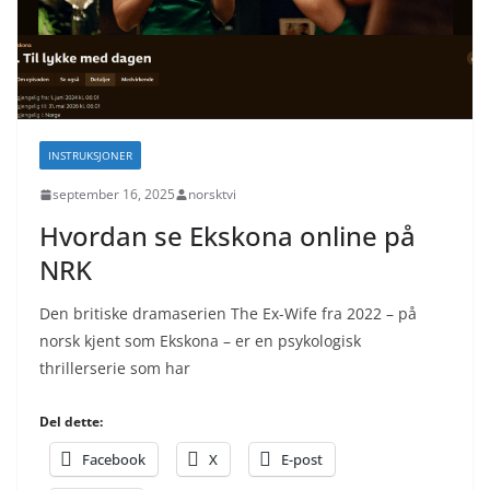
INSTRUKSJONER
september 16, 2025
norsktvi
Hvordan se Ekskona online på
NRK
Den britiske dramaserien The Ex-Wife fra 2022 – på
norsk kjent som Ekskona – er en psykologisk
thrillerserie som har
Del dette:
Facebook
X
E-post