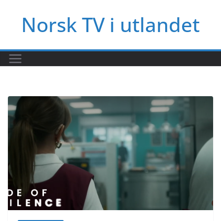
Hopp
Norsk TV i utlandet
til
innholdet