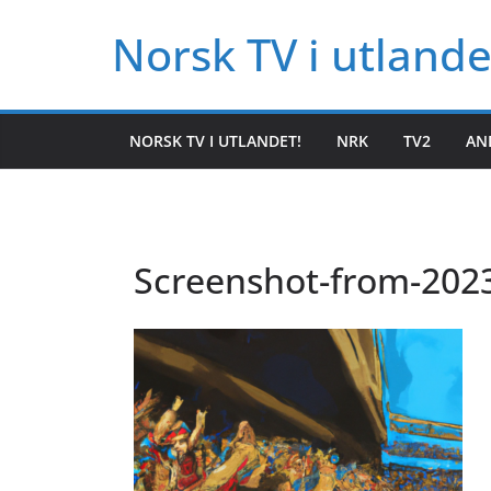
Hopp
Norsk TV i utlande
til
innholdet
NORSK TV I UTLANDET!
NRK
TV2
AN
Screenshot-from-2023