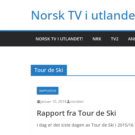
Hopp
Norsk TV i utlande
til
innholdet
NORSK TV I UTLANDET!
NRK
TV2
AN
Tour de Ski
RAPPORTER
januar 10, 2016
norsktvi
Rapport fra Tour de Ski
I dag er det siste dagen av Tour de Ski i 2015/16