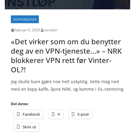
INSTRUKSJONER
februar 6, 2026
norsktvi
«Det virker som om du benytter
deg av en VPN-tjeneste…» – NRK
blokkerer VPN rett før Vinter-
OL?!
Jeg skulle bare gjøre noe helt uskyldig. Sette meg ned
med en kopp kaffe, åpne NRK, og komme i OL-stemning
Del dette:
Facebook
X
E-post
Skriv ut