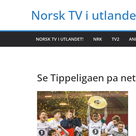
Hopp
Norsk TV i utlande
til
innholdet
NORSK TV I UTLANDET!
NRK
TV2
AN
Se Tippeligaen pa net