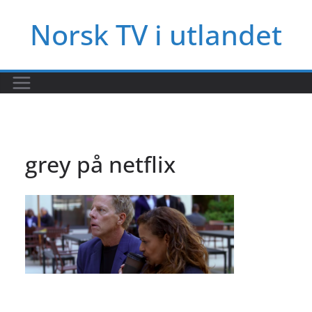
Hopp
Norsk TV i utlandet
til
innholdet
grey på netflix