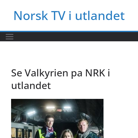
Hopp
Norsk TV i utlandet
til
innholdet
Se Valkyrien pa NRK i
utlandet