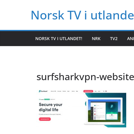
Hopp
Norsk TV i utlande
til
innholdet
NORSK TV I UTLANDET!
NRK
TV2
AN
surfsharkvpn-websit