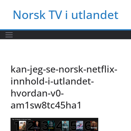
Hopp
Norsk TV i utlandet
til
innholdet
kan-jeg-se-norsk-netflix-
innhold-i-utlandet-
hvordan-v0-
am1sw8tc45ha1