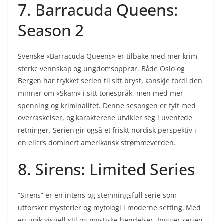
7. Barracuda Queens:
Season 2
Svenske «Barracuda Queens» er tilbake med mer krim,
sterke vennskap og ungdomsopprør. Både Oslo og
Bergen har trykket serien til sitt bryst, kanskje fordi den
minner om «Skam» i sitt tonespråk, men med mer
spenning og kriminalitet. Denne sesongen er fylt med
overraskelser, og karakterene utvikler seg i uventede
retninger. Serien gir også et friskt nordisk perspektiv i
en ellers dominert amerikansk strømmeverden.
8. Sirens: Limited Series
“Sirens” er en intens og stemningsfull serie som
utforsker mysterier og mytologi i moderne setting. Med
en unik visuell stil og mystiske hendelser, bygger serien