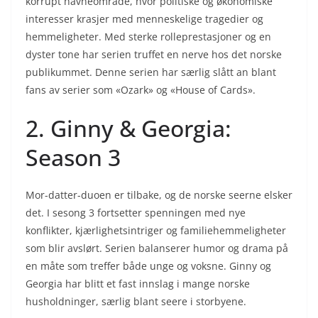
korrupt havneområde, hvor politiske og økonomiske
interesser krasjer med menneskelige tragedier og
hemmeligheter. Med sterke rolleprestasjoner og en
dyster tone har serien truffet en nerve hos det norske
publikummet. Denne serien har særlig slått an blant
fans av serier som «Ozark» og «House of Cards».
2. Ginny & Georgia:
Season 3
Mor-datter-duoen er tilbake, og de norske seerne elsker
det. I sesong 3 fortsetter spenningen med nye
konflikter, kjærlighetsintriger og familiehemmeligheter
som blir avslørt. Serien balanserer humor og drama på
en måte som treffer både unge og voksne. Ginny og
Georgia har blitt et fast innslag i mange norske
husholdninger, særlig blant seere i storbyene.