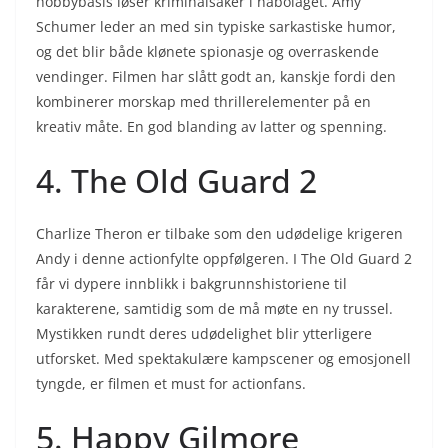
hobbybasis løser kriminalsaker i nabolaget. Amy
Schumer leder an med sin typiske sarkastiske humor,
og det blir både klønete spionasje og overraskende
vendinger. Filmen har slått godt an, kanskje fordi den
kombinerer morskap med thrillerelementer på en
kreativ måte. En god blanding av latter og spenning.
4. The Old Guard 2
Charlize Theron er tilbake som den udødelige krigeren
Andy i denne actionfylte oppfølgeren. I The Old Guard 2
får vi dypere innblikk i bakgrunnshistoriene til
karakterene, samtidig som de må møte en ny trussel.
Mystikken rundt deres udødelighet blir ytterligere
utforsket. Med spektakulære kampscener og emosjonell
tyngde, er filmen et must for actionfans.
5. Happy Gilmore