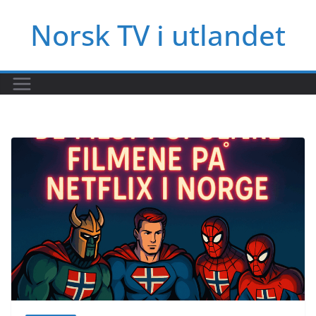
Hopp
Norsk TV i utlandet
til
innholdet