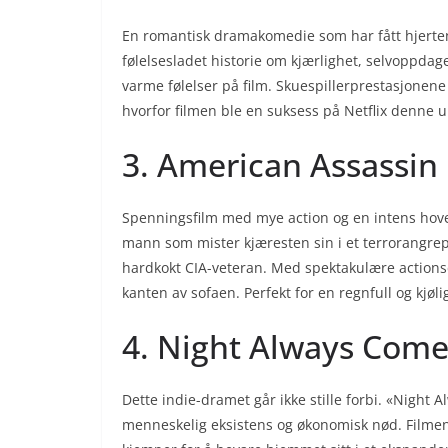
En romantisk dramakomedie som har fått hjertene 
følelsesladet historie om kjærlighet, selvoppda
varme følelser på film. Skuespillerprestasjonene 
hvorfor filmen ble en suksess på Netflix denne u
3. American Assassin
Spenningsfilm med mye action og en intens hove
mann som mister kjæresten sin i et terrorangrep 
hardkokt CIA-veteran. Med spektakulære actions
kanten av sofaen. Perfekt for en regnfull og kjøli
4. Night Always Come
Dette indie-dramet går ikke stille forbi. «Night
menneskelig eksistens og økonomisk nød. Filmen g