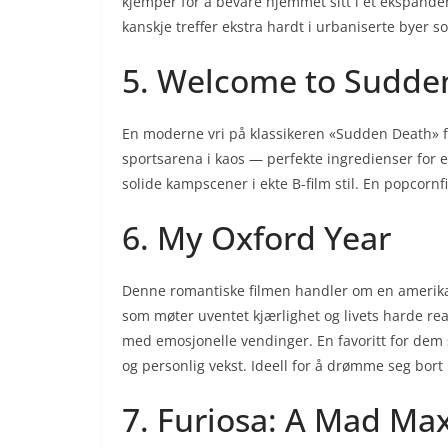
kjemper for å bevare hjemmet sitt i et ekspande
kanskje treffer ekstra hardt i urbaniserte byer s
5. Welcome to Sudde
En moderne vri på klassikeren «Sudden Death» f
sportsarena i kaos — perfekte ingredienser for e
solide kampscener i ekte B-film stil. En popcorn
6. My Oxford Year
Denne romantiske filmen handler om en amerikan
som møter uventet kjærlighet og livets harde re
med emosjonelle vendinger. En favoritt for dem 
og personlig vekst. Ideell for å drømme seg bo
7. Furiosa: A Mad Ma