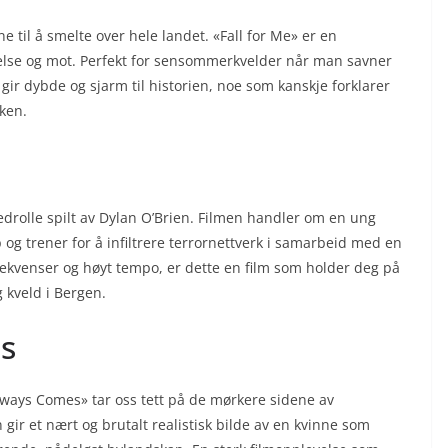
til å smelte over hele landet. «Fall for Me» er en
gelse og mot. Perfekt for sensommerkvelder når man savner
gir dybde og sjarm til historien, noe som kanskje forklarer
ken.
drolle spilt av Dylan O’Brien. Filmen handler om en ung
og trener for å infiltrere terrornettverk i samarbeid med en
ekvenser og høyt tempo, er dette en film som holder deg på
g kveld i Bergen.
s
 Always Comes» tar oss tett på de mørkere sidene av
ir et nært og brutalt realistisk bilde av en kvinne som