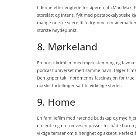
I denne etterlengtede forløperen til «Mad Max: F
storslått og intens, fylt med postapokalyptiske 
mange norske seere til å drømme om ødemarker l
største høydepunkt.
8. Mørkeland
En norsk krimfilm med mørk stemning og lavmælt
podcast-universet med samme navn, følger filme
Den griper tak i nordmenns fascinasjon for true 
norske fortellinger satt til virkelige steder.
9. Home
En familiefilm med rørende budskap og mye hj
en jente og en romvesen passer for både barn og
viktige temaer om tilhørighet og aksept. Perfekt