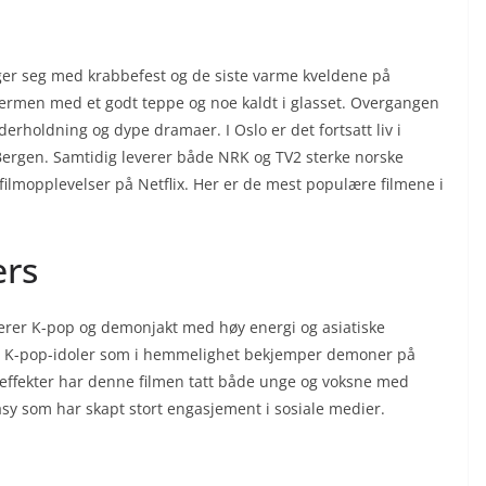
r seg med krabbefest og de siste varme kveldene på
jermen med et godt teppe og noe kaldt i glasset. Overgangen
rholdning og dype dramaer. I Oslo er det fortsatt liv i
Bergen. Samtidig leverer både NRK og TV2 sterke norske
mopplevelser på Netflix. Her er de mest populære filmene i
ers
nerer K-pop og demonjakt med høy energi og asiatiske
ige K-pop-idoler som i hemmelighet bekjemper demoner på
leffekter har denne filmen tatt både unge og voksne med
asy som har skapt stort engasjement i sosiale medier.