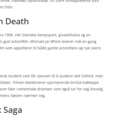
rende, nådeløst bylandskap. En sterk filmopplevelse som
om Oslo.
n Death
ra 1995. Her blandes kampsport, gisseldrama og en
n god actionfilm. Michael Jai White leverer nok en gang
film som appellerer til både gamle actionfans og nye seere.
sk student som får sjansen til å studere ved Oxford, men
aliteter. Filmen kombinerer sjarmerende britisk bakteppe
som liker romantiske dramaer som også tar for seg livsvalg
rt mens høsten nærmer seg.
x Saga