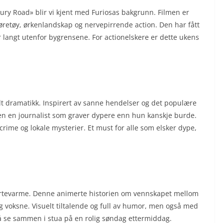
ury Road» blir vi kjent med Furiosas bakgrunn. Filmen er
kjøretøy, ørkenlandskap og nervepirrende action. Den har fått
angt utenfor bygrensene. For actionelskere er dette ukens
 dramatikk. Inspirert av sanne hendelser og det populære
n en journalist som graver dypere enn hun kanskje burde.
crime og lokale mysterier. Et must for alle som elsker dype,
ertevarme. Denne animerte historien om vennskapet mellom
 voksne. Visuelt tiltalende og full av humor, men også med
 å se sammen i stua på en rolig søndag ettermiddag.