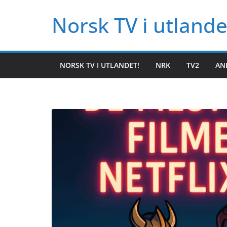
Hopp
Norsk TV i utlande
til
innholdet
NORSK TV I UTLANDET!
NRK
TV2
AN