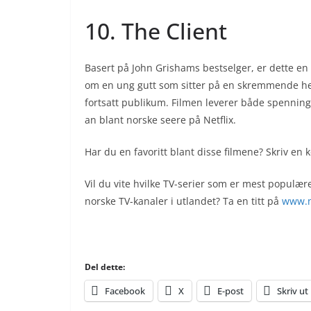
10. The Client
Basert på John Grishams bestselger, er dette en i
om en ung gutt som sitter på en skremmende he
fortsatt publikum. Filmen leverer både spenning o
an blant norske seere på Netflix.
Har du en favoritt blant disse filmene? Skriv en
Vil du vite hvilke TV-serier som er mest populære
norske TV-kanaler i utlandet? Ta en titt på
www.n
Del dette:
Facebook
X
E-post
Skriv ut